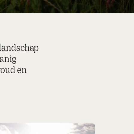
 landschap
anig
voud en