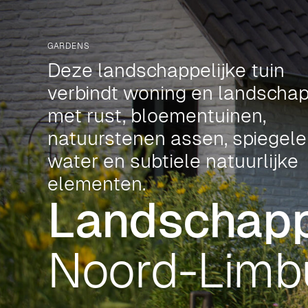
GARDENS
Deze landschappelijke tuin
verbindt woning en landscha
met rust, bloementuinen,
natuurstenen assen, spiegel
water en subtiele natuurlijke
elementen.
Landschappe
Noord-Limb