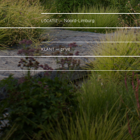
Noord-Limburg
LOCATIE —
privé
KLANT —