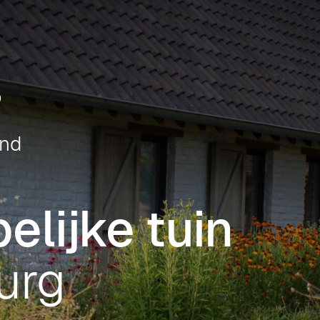
Landschappelijke tuin
Noord-Limburg
p
end
lijke tuin
urg