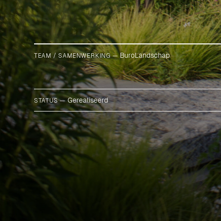
BuroLandschap
TEAM / SAMENWERKING —
Gerealiseerd
STATUS —